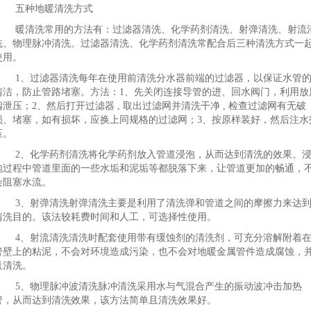
五种地暖清洗方式
暖清洗常用的方法有：过滤器清洗、化学药剂清洗、射弹清洗、射流
洗、物理脉冲清洗。过滤器清洗、化学药剂清洗常配合后三种清洗方式一
使用。
1、过滤器清洗每年在使用前清洗分水器前端的过滤器，以保证水管
清洁，防止管路堵塞。方法：1、先关闭连接导管的进、回水阀门，利用放
阀泄压；2、然后打开过滤器 , 取出过滤网并清洗干净 , 检查过滤网有无破
损、堵塞，如有损坏，应换上同规格的过滤网；3、按原样装好，然后注水
压。
2、化学药剂清洗将化学药剂放入管道浸泡，从而达到清洗的效果。
泡过程中管道里面的一些水垢和泥垢等都脱落下来，让管道更加的畅通，
会阻塞水流。
3、射弹清洗射弹清洗主要是利用了清洗弹和管道之间的摩擦力来达
清洗目的。该法较耗费时间和人工，可选择性使用。
4、射流清洗清洗时配套使用带有缓蚀剂的清洗剂，可充分溶解附着
管壁上的粘泥，不会对环境造成污染，也不会对地暖金属管件造成腐蚀，
且清洗。
5、物理脉冲波清洗脉冲清洗采用水与气混合产生的振动波冲击加热
管，从而达到清洗效果，该方法简单且清洗效果好。