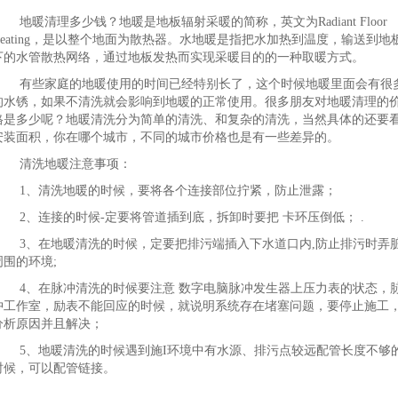
地暖清理多少钱？地暖是地板辐射采暖的简称，英文为Radiant Floor
Heating，是以整个地面为散热器。水地暖是指把水加热到温度，输送到地
下的水管散热网络，通过地板发热而实现采暖目的的一种取暖方式。
有些家庭的地暖使用的时间已经特别长了，这个时候地暖里面会有很
的水锈，如果不清洗就会影响到地暖的正常使用。很多朋友对地暖清理的
格是多少呢？地暖清洗分为简单的清洗、和复杂的清洗，当然具体的还要
安装面积，你在哪个城市，不同的城市价格也是有一些差异的。
清洗地暖注意事项：
1、清洗地暖的时候，要将各个连接部位拧紧，防止泄露；
2、连接的时候-定要将管道插到底，拆卸时要把 卡环压倒低； .
3、在地暖清洗的时候，定要把排污端插入下水道口内,防止排污时弄
周围的环境;
4、在脉冲清洗的时候要注意 数字电脑脉冲发生器上压力表的状态，
冲工作室，励表不能回应的时候，就说明系统存在堵塞问题，要停止施工
分析原因并且解决；
5、地暖清洗的时候遇到施I环境中有水源、排污点较远配管长度不够
时候，可以配管链接。