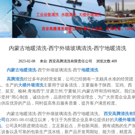
内蒙古地暖清洗-西宁外墙玻璃清洗-西宁地暖清洗
2023-02-08
来自:
西安高腾清洗有限责任公司
浏览次数:409
内蒙古地暖清洗
-西宁外墙玻璃清洗-西宁
地暖清洗
高腾清洗
经过多年的经营发展，公司已经拥有一支颇具水准的经营团
队。生产的
大楼外墙清洗
主要用于设备清洗，主要服务于陕西、宝鸡、西
安、延安、榆林;青海西宁;甘肃兰州;宁夏银川;内蒙古呼和浩特地区。我们
终坚持“用心制造，诚信合作，品质经营”的营业理念，为广大所需企业及
位供应优异的产品，同时提高售后服务质量，提升客户满意程度。
内蒙古地暖清洗-西宁外墙玻璃清洗-西宁地暖清洗。
西安高腾清洗有
公司
自2001-08-03成立以来，专注于为所需企业及单位提供好的
大楼外墙清
洗
。公司及时跟进潮流动态，立足新起点，开创新局面。拥有成熟的生产
工设备以及可靠的包装生产流水线，新产品开发周期短、能力强，精度高