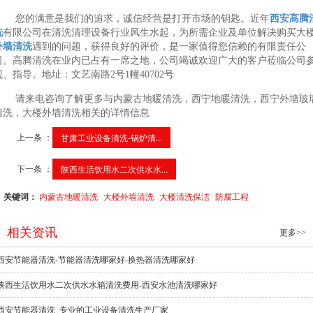
您的满意是我们的追求，诚信经营是打开市场的钥匙。近年
西安高腾
洗
有限公司在清洗清理设备行业风生水起，为所需企业及单位解决购买大
外墙清洗
遇到的问题，获得良好的评价，是一家值得您信赖的有限责任公
司。高腾清洗在业内已占有一席之地，公司竭诚欢迎广大的客户莅临公司
观、指导。地址：文艺南路2号1幢40702号
请来电咨询了解更多与内蒙古地暖清洗，西宁地暖清洗，西宁外墙玻
清洗，大楼外墙清洗相关的详情信息
上一条 ：
甘肃工业设备清洗-锅炉清...
下一条 ：
陕西生活饮用水二次供水水...
关键词：
内蒙古地暖清洗
大楼外墙清洗
大楼清洗保洁
防腐工程
相关资讯
更多>>
西安节能器清洗-节能器清洗哪家好-换热器清洗哪家好
陕西生活饮用水二次供水水箱清洗费用-西安水池清洗哪家好
西安节能器清洗_专业的工业设备清洗生产厂家