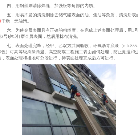
四、用钢丝刷清除焊缝、加强板等角部的内锈。
五、用易挥发的清洗剂除去储气罐表面的油、焦油等杂质，清洗后表
要
干燥，无油污。
六、为使金属表面具有正确的粗糙度，在完成上述表面处理后，用1
或2号砂纸打磨金属表面，然后用棉布清洗。
七、表面处理完毕，经甲、乙双方共同验收，环氧沥青底漆（mh-855-
棕色）可高等级刷涂两遍。高空防腐工程施工表面如何处理，防止潮湿和
锈，表面处理和接地可分段进行，待表面处理完成后方可进行。