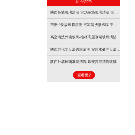
新闻资讯
- 外墙清洗
- 换热器清洗
陕西幕墙玻璃清洁-宝鸡幕墙玻璃清洁-宝鸡清洗幕墙玻璃
- 导热油清洗
西安r0反渗透膜清洗-平凉清洗渗透膜-平凉清洗反渗透膜
- 冷却塔清洗
高空清洗外墙玻璃-榆林高层幕墙玻璃清洁-榆林高层玻璃幕墙清洁
陕西纯化水反渗透膜清洗-安康水处理反渗透膜清洗
- 防腐保温工程
陕西外墙玻璃幕墙清洗-延安高层清洗玻璃-延安室外幕墙清洗
- 中央空调清洗
查看更多
- 撬装炉清洗
- 大罐外膜清除
- 节能器清洗除垢
- 磁脉冲清洗