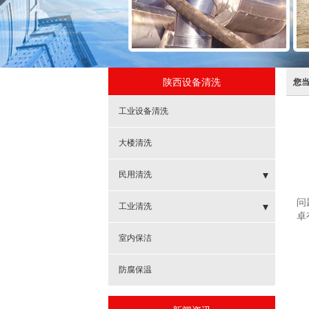
陕西设备清洗
您
工业设备清洗
大楼清洗
民用清洗
问
- 水池清洗
工业清洗
卓
- 水塔清洗
- 冷却塔清洗除垢
室内保洁
- 地暖清洗
- 管线清洗
防腐保温
- 水箱清洗
- 锅炉清洗