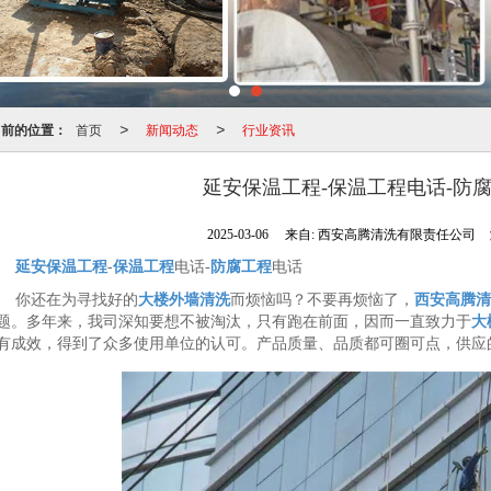
当前的位置：
首页
新闻动态
行业资讯
>
>
延安保温工程-保温工程电话-防
2025-03-06
来自:
西安高腾清洗有限责任公司
延安保温工程
-
保温工程
电话-
防腐工程
电话
你还在为寻找好的
大楼外墙清洗
而烦恼吗？不要再烦恼了，
西安高腾清
题。多年来，我司深知要想不被淘汰，只有跑在前面，因而一直致力于
大
有成效，得到了众多使用单位的认可。产品质量、品质都可圈可点，供应