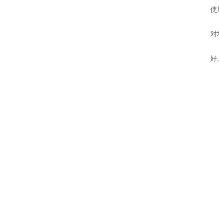
使
对
好