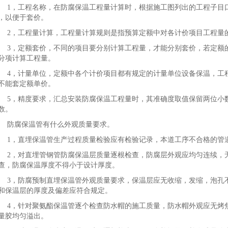
1，工程名称，在防腐保温工程量计算时，根据施工图列出的工程子目
，以便于套价。
2，工程量计算，工程量计算规则是指预算定额中对各计价项目工程量
3，定额套价，不同的项目要分别计算工程量，才能分别套价，若定额
分项计算工程量。
4，计量单位，定额中各个计价项目都有规定的计量单位设备保温，工
不能套定额单价。
5，精度要求，汇总安装防腐保温工程量时，其准确度取值保留两位小
数。
防腐保温管有什么外观质量要求。
1，直埋保温管生产过程质量检验应有检验记录，本道工序不合格的管
2，对直埋管钢管防腐保温层质量逐根检查，防腐层外观应均匀连续，
查，防腐保温厚度不得小于设计厚度。
3，防腐预制直埋保温管外观质量要求，保温层应无收缩，发缩，泡孔
和保温层的厚度及偏差应符合规定。
4，针对聚氨酯保温管逐个检查防水帽的施工质量，防水帽外观应无烤
量胶均匀溢出。