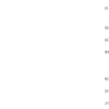
同
须
就
整
检
层
少