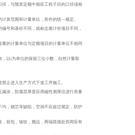
口径，与预算定额中相应工程子目的口径须相
的计算范围和计量单位，所作的统—规定。
的编号和基价不同，就标志着计价项目不同，
程量的计量单位与定额项目的计量单位不相同
数，以t为单位的保留三位小数，自然计量取
道禁止进入生产方式下道工序施工。
无漏涂，防腐层厚度应用磁性测厚仪进行质量
不均，烧芯等缺陷，空洞不应超过规定，防护
焦，鼓包，皱纹，翘边，两端搭接处四周应有