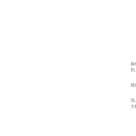
操
剂
现
洗
大