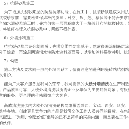
5）抗裂砂浆施工
为了增加抗裂砂浆层的防裂抗渗功能，在施工中，抗裂砂浆建议采用抗
抗裂砂浆前，需要检查保温板的质量，对空、裂、翘、移位等不符合要求
合物水泥砂浆施工时，先均匀抹一层面积略大于一块玻纤布的抗裂砂浆，
，将玻纤布埋入抗裂砂浆中，网线不得外露。
6）外墙涂料施工
待抗裂砂浆层充分凝固后，先满刮柔性防水腻子，然后多遍涂刷底层涂
分干燥后，再涂刷两遍憎水性防水涂料罩面层，以增加涂料层耐冲刷、抗
7）勾缝
施工方法及要求同一般的外墙面贴面，值得注意的是利用瓷砖粘结剂粘
水养护。
能为广大客户服务是我司的荣幸，我司提供的
大楼外墙清洗
在生产制造
，产品质量可靠。大楼外墙清洗以所需企业及单位为主要销售对象，有很
意的服务、更合理的价格回馈广大客户。
高腾清洗提供的大楼外墙清洗销售网络覆盖陕西、宝鸡、西安、延安、榆
浩特各地。创建更具竞争力的产品是我司全体工作人员共同的目标。在您
您配送。“为用户创造价值”倡导的已不是简单的买卖内涵，而是要在工作
的伙伴。