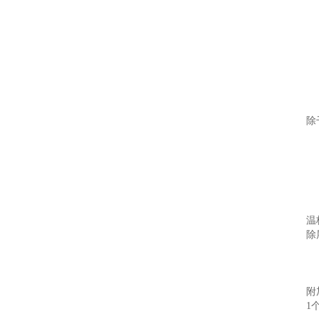
除
温
除
附
1