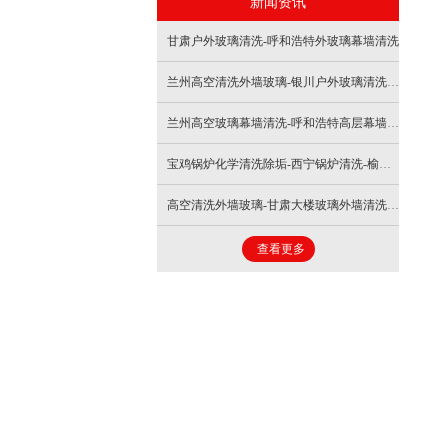
新闻资讯
- 外墙清洗
- 换热器清洗
甘肃户外玻璃清洗-呼和浩特外玻璃幕墙清洗
- 导热油清洗
兰州高空清洗外墙玻璃-银川户外玻璃清洗-银川外墙高空玻璃清洗
- 冷却塔清洗
兰州高空玻璃幕墙清洗-呼和浩特高层幕墙玻璃清洁
宝鸡锅炉化学清洗除垢-西宁锅炉清洗-榆林电厂锅炉化学清洗
- 防腐保温工程
高空清洗外墙玻璃-甘肃大楼玻璃外墙清洗-甘肃外墙清洗
- 中央空调清洗
查看更多
- 撬装炉清洗
- 大罐外膜清除
- 节能器清洗除垢
- 磁脉冲清洗