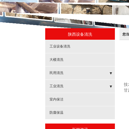
陕西设备清洗
您
工业设备清洗
大楼清洗
民用清洗
技
- 水池清洗
工业清洗
甘
- 水塔清洗
- 冷却塔清洗除垢
室内保洁
- 地暖清洗
- 管线清洗
防腐保温
- 水箱清洗
- 锅炉清洗