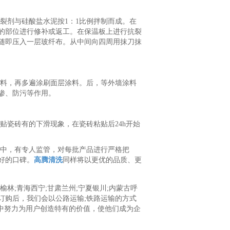
裂剂与硅酸盐水泥按1：1比例拌制而成。在
的部位进行修补或返工。在保温板上进行抗裂
随即压入一层玻纤布。从中间向四周用抹刀抹
料，再多遍涂刷面层涂料。后，等外墙涂料
渗、防污等作用。
贴瓷砖有的下滑现象，在瓷砖粘贴后24h开始
中，有专人监管，对每批产品进行严格把
好的口碑。
高腾清洗
同样将以更优的品质、更
林;青海西宁;甘肃兰州;宁夏银川;内蒙古呼
订购后，我们会以公路运输;铁路运输的方式
中努力为用户创造特有的价值，使他们成为企