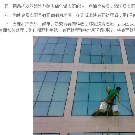
五、用易挥发的清洗剂除去储气罐表面的油、焦油等杂质，清洗后表面
六、为使金属表面具有正确的粗糙度，在完成上述表面处理后，用1号
七、表面处理完毕，经甲、乙双方共同验收，环氧沥青底漆（mh-855
表面如何处理，防止潮湿和生锈，表面处理和接地可分段进行，待表面处