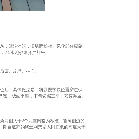
灰，清洗油污，旧墙面松动、风化部分应剔
：2.5水泥砂浆分层补平。
后滚、刷墙、柱面。
位后，具体做法是：将筋按垫块位置穿过保
严密，板面平整，下料切锯直平，裁剪得当。
角两侧大于2个完整网格为标准。窗洞侧边的
网。阳台底部的钢丝网架嵌入阳底板的高度大于