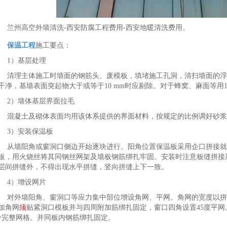
兰州高空外墙清洗-西安防腐工程费用-西安地暖清洗费用。
保温工程
施工要点：
1）基层处理
清理主体施工时墙面的钢筋头、废模板，填堵施工孔洞，清扫墙面的浮
干净，基墙表面突起物大于或等于10 mm时应剔除。对于蜂窝、麻面等用1
2）墙体基层界面拉毛
混凝土及砌体表面均用该体系提供的界面材料，按规定的比例调好砂浆
3）安装保温板
从墙阳角或窗洞口侧边开始逐块进行。阳角位置保温板采用企口拼接就
板，用火烧丝将其同钢丝网架及墙板钢筋绑扎牢固。安装时注意板缝拼接
层间拼缝外，不得出现水平拼缝，竖向拼缝上下一致。
4）增设网片
对外墙阳角、窗洞口等应力集中部位增设角网、平网。角网的宽度以拼
加角网
须
贴紧洞口模板并与四周附加筋绑扎固定，窗口四角设置45度平
个完整网格。并同板内钢筋绑扎固定。