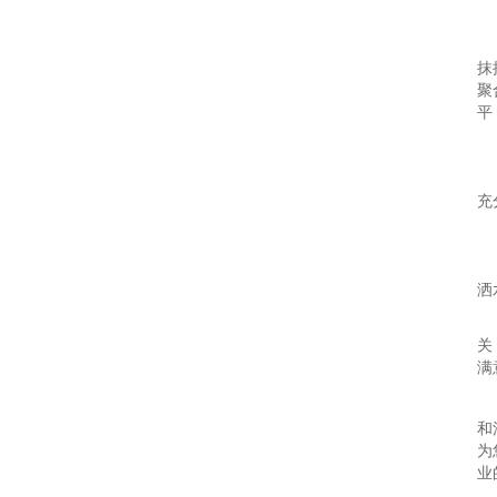
抹
聚
平
充
洒
关
满
和
为
业