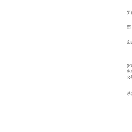
要
面
面
货
惠
公
系