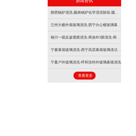
新闻资讯
- 外墙清洗
- 换热器清洗
陕西锅炉清洗-陇南锅炉化学清洗除垢-陇南锅炉清洗
- 导热油清洗
兰州大楼外墙玻璃清洗-西宁办公楼玻璃幕墙清洗
- 冷却塔清洗
铜川一级反渗透膜清洗-商洛RO膜清洗-商洛纯水反渗透膜清洗
宁夏幕墙玻璃清洗-西宁高层幕墙玻璃清洁-西宁高层玻璃幕墙清洁
- 防腐保温工程
宁夏户外玻璃清洗-呼和浩特外玻璃幕墙清洗
- 中央空调清洗
查看更多
- 撬装炉清洗
- 大罐外膜清除
- 节能器清洗除垢
- 磁脉冲清洗