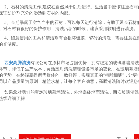
2、石材的清洗工作,建议在自然风干以后进行。生活当中应该注重石
保证防护剂充分的渗透到石材的内部。
3、长期暴露于空气当中的石材，可以每天进行清除，有助于延长石材
，对石材有很好的保护作用，清洗污垢的时候，建议采用软刷进行清洗。
4、留意使用的工具和清洁剂有否损坏镀膜。瓷砖的清洗，需要注意在
的光洁度。
西安高腾清洗
有限公司在原料市场占据优势，拥有稳定的玻璃幕墙清洗
环节，降低了生产成本，灵活应对清洗清理设备市场的变化，在玻璃幕墙
的优势，在终端赢得所需群体的一致好评，实现真正的“精雕细琢”，让更
司以产品质量为原则，精益求精，让每个客户满意，高腾清洗随时欢迎您
如果您对我们的宝鸡玻璃幕墙清洗，外墙瓷砖墙面清洗，西安玻璃清洗
热线详细了解
上一条 ：
下一条 ：
青海锅炉化学清洗除垢-西...