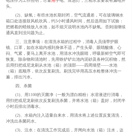
电压作为工作照明，尽量
用
手电、应急灯，三相水泵要装有漏电开
头。
(2)、缺氧；有些水池长期封闭，空气流通差，可在玻璃钢水
箱口处连接鼓风机吹风，约3小时通风时间，然后选用如下试验：
把燃着的蜡烛放入水池，如不熄灭说明水池内不缺氧。否则须继续
通风直到没问题为止。
三、注意事项：在清洗水箱的过程中，消毒人员须带护眼
镜、口罩，如在水箱内感到身体不适，产生头晕、眼睛酸痛、心
闷、气紧，要马上离开水池，用清水冲洗眼睛，呼吸新鲜空气即可
恢复。除杂物和清池时，先用铁铲铲出池内泥砂及各种沉积物，然
后用扫把或尼龙刷从水池（箱）的顶部——四周墙壁——水池
（箱）底顺序，依次反复刷洗。刷洗完毕用高压水枪整体冲洗一
遍，排出污水。
四、杀菌
(1)、用1100的灭菌净（一般为漂白精粉）水溶液进行消毒，
用扫把或尼龙刷依次反复刷洗杀菌，并将水池（箱）盖好，封闭半
小时后排出消毒水。
(2)、水箱内注入适量自来水，用清水将上述位置反复清洗，
冲洗出杀菌药水。
(3)、注水：在清洗工作完成后，开闸向水池（箱）注水，达