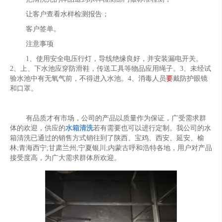
让客户查看水样检测报告；
客户签单。
注意事项
1、使用安全电压行灯，导线绝缘良好，并安装漏电开关。
2、上、下水池应穿防滑鞋，传送工具等物品应用绳子。3、未经试
验水池中有无氧气前，不得进入水池。4、消毒人员
要
戴防护眼镜
和口罩。
有品质才有市场，公司的产品以质量作为保证，广受需求群
体的欢迎，供应的
水箱清洗
若有需要也可以进行定制。我公司的水
箱清洗已通过的销售方式销往到了陕西、宝鸡、西安、延安、榆
林;青海西宁;甘肃兰州;宁夏银川;内蒙古呼和浩特各地，用户对产品
接受度高，为广大需求群体所欢迎。