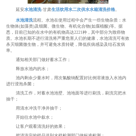
延安
水池清洗
-甘肃
生活饮用水二次供水水箱清洗价格
。
水池清洗
流程。水池在使用过程中会产生一些生物杂质：水
生物体(如藻类)及细菌、微生物、有机化合物(如腐植酸)等。据
悉，目前已知的在水中的有机物高达2221种，其中部分为致癌物
质。水池长期不进行清洗将严重危害人们的健康，水池清洗可有效
杀灭细菌微生物，并可避免水质转硬，降低疾病感染及结石发病
率。
通知相关部门做好蓄水工作；
释放水池内的水；
池内剩余少量水时，用次氯酸纳配置好比例溶液放入水池内
进行浸泡杀菌；
清洗工作，对蓄水池池壁、池地面等进行刷洗，刷洗完把水
抽干；
用清水冲洗干净并抽干；
开始往水池中叙水；
让客户观看清洗好的效果；
把清洗完的样品送到水样检测部门做标准检测；