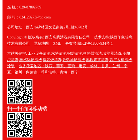
座 机：029-87892769
邮 箱：824120273@qq.com
公司地址：西安市碑林区文艺南路2号1幢40702号
CopyRight © 版权所有:
西安高腾清洗有限责任公司
技术支持:
陕西印象信息
技术有限公司
网站地图
XML
备案号:
陕ICP备18007934号-1
本站关键字:
工业设备清洗,水塔清洗,锅炉清洗,换热器清洗,节能器清洗,冷却
塔清洗,蒸汽锅炉清洗,撬装炉清洗,导热油炉清洗,地铁管道清洗,高层大楼清洗,
涂装
业务覆盖地区：陕西、西安、宝鸡、延安、榆林、甘肃、兰州、宁
夏、银川、内蒙古、呼和浩特、青海、西宁
扫一扫访问移动端