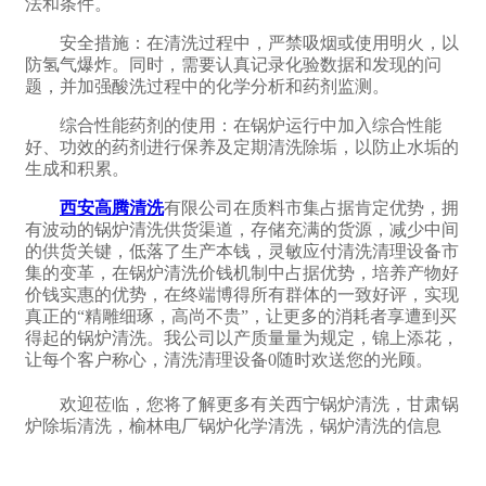
法和条件。
安全措施：‌在清洗过程中，‌严禁吸烟或使用明火，‌以
防氢气爆炸。‌同时，‌需要认真记录化验数据和发现的问
题，‌并加强酸洗过程中的化学分析和药剂监测。
综合性能药剂的使用：‌在锅炉运行中加入综合性能
好、‌功效的药剂进行保养及定期清洗除垢，‌以防止水垢的
生成和积累。
西安高腾清洗
有限公司在质料市集占据肯定优势，拥
有波动的锅炉清洗供货渠道，存储充满的货源，减少中间
的供货关键，低落了生产本钱，灵敏应付清洗清理设备市
集的变革，在锅炉清洗价钱机制中占据优势，培养产物好
价钱实惠的优势，在终端博得所有群体的一致好评，实现
真正的“精雕细琢，高尚不贵”，让更多的消耗者享遭到买
得起的锅炉清洗。我公司以产质量量为规定，锦上添花，
让每个客户称心，清洗清理设备0随时欢送您的光顾。
欢迎莅临，您将了解更多有关西宁锅炉清洗，甘肃锅
炉除垢清洗，榆林电厂锅炉化学清洗，锅炉清洗的信息