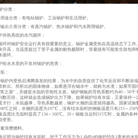
炉分类：
按用途分类：有电站锅炉、工业锅炉和生活用炉。
按输出介质分类：有蒸汽锅炉、热水锅炉和汽水两用锅炉。
炉供热系统的水汽循环：
循环对锅炉安全运行具有很重要的意义。锅炉金属受热在高温状态下工作
快升高，当温度超过了管子金属的耐热极限时，管避就有可能发生鼓包和
水循环。
炉给水水质的不良对锅炉的危害：
结垢：
在锅炉内受热后沸腾蒸发的结果，为水中的杂质提供了化学反应和不断浓
质析出。所析出的固体物体，如果悬浮在锅水中，就称为水渣；如果牢固
百害之源”，关键是水垢的导热性太差。锅炉钢板的导热系数约为
40
－
50
千
到数百倍。这样就会造成锅炉出力下降。如果锅炉结有水垢，又要保持一
度才行，水垢越厚，导热系数越差，锅炉火侧的温度就得越高。国家试验
200
℃之间，水侧的温度为
197
℃，没有结水垢时的钢板温度只有
215
～
250
板温度比无垢时提高了
134
～
160
℃。
20
﹟锅板当达到
315
℃时，金属的各种
动变形。
大量浪费燃料。
验证明当锅炉结有水垢时，对于工作压力为
1.4MPa
的锅炉结生
1
毫米的水