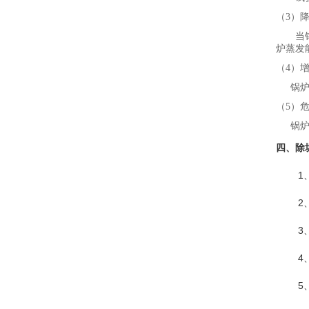
（
3
）
当
炉蒸发
（
4
）
锅
（
5
）
锅
四、
除
1
2
3
4
5