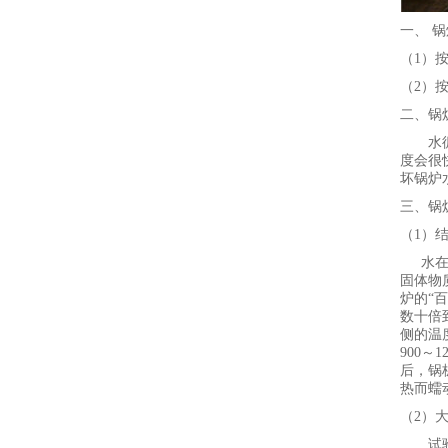
一、
锅
（
1
）
（
2
）
二、锅
水
度会很
坏锅炉
三、锅
（
1
）
水
固体物
炉的
“
数十倍
侧的温
900
～
1
后，锅
热而蠕
（
2
）
试