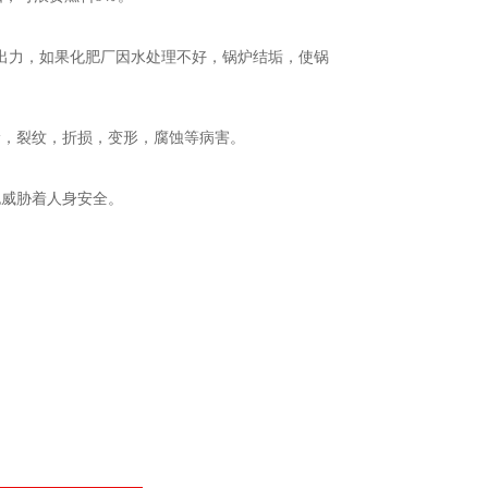
出力，如果化肥厂因水处理不好，锅炉结垢，使锅
漏，裂纹，折损，变形，腐蚀等病害。
也威胁着人身安全。