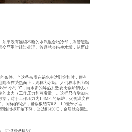
。如果没有连续不断的水汽混合物冷却，则管避温
蠕变严重时经过处理。管避就会结生水垢，从而破
缩的条件。当这些杂质在锅水中达到饱和时，便有
地附着在受热面上，则称为水垢。人们称水垢为锅
卡
\
米
·小时·℃，而水垢的导热系数要比锅炉钢板小
定的出力（工作压力和蒸发量）。这样只有增加火
数据，对于工作压力为
1.4MPa
的锅炉，火侧温度在
℃。同样的锅炉，当锅板结有
0.8
－
1.0
毫米水垢
塑性指标开始下降，当达到
450
℃，金属就会因过
垢，可浪费燃料
8
％。