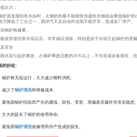
降低出力：
锅炉蒸发面结有水垢时，火侧的热量不能很快传递给水侧就会降低锅炉的
能力降低了三分之一，因供气不足自动作业线不能开车，造成全厂停产。
增加锅炉检修量。
炉板或管道结有水垢以后，非常难以清除，特别是由于水垢引起锅炉的泄
危及安全
炉因水垢引起的事故，占锅炉事故总数的
20
％以上，不但造成设备损失，
:
垢的好处
;
、锅炉将无垢运行，大大减少燃料消耗
;
、减少了
锅炉清洗
和维修成本
;
、避免因锅炉结垢而产生的腐蚀、鼓包、变形、泄漏甚至爆炸等安全隐患
;
、大大的延长了锅炉的使用寿命
、避免因
锅炉清洗
或修理而停产造成的损失。