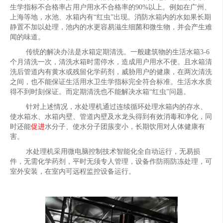
生学指标不合格率占用户用水不合格率的90%以上。例如在广州、
上海等地，水池、水箱内有“红虫”出现。消防水箱内的水如果长期
静置不加以处理，池内的水更容易滋生细菌和微生物，并会产生难
闻的味道。
传统的解决办法是水箱定期清洗。一般建筑物的生活水箱3-6
个月清洗一次，清洗水箱时需停水，造成用户用水不便。且水箱清
洗后管道内有黄水或残留化学药剂，威胁用户的健康，在两次清洗
之间，也不能保证生活用水卫生学指标完全符合标准。生活水水质
得不到时刻保证。而定期清洗也不能解决水箱“红虫”问题。
针对上述情况，水处理机通过连续循环处理水箱内的存水、
使水箱水、水箱内壁、管道内壁及水龙头得到有效消毒和净化，同
时还能
促进
水分子、使水分子团蔟变小，长期饮用对人体健康有
害。
水处理机采用微电脑控制技术智能化全自动运行，无易损
件，无需化学药剂，平时无须专人管理，设备作防雨防冻处理，可
室外安装，在室内可远程监控设备运行。