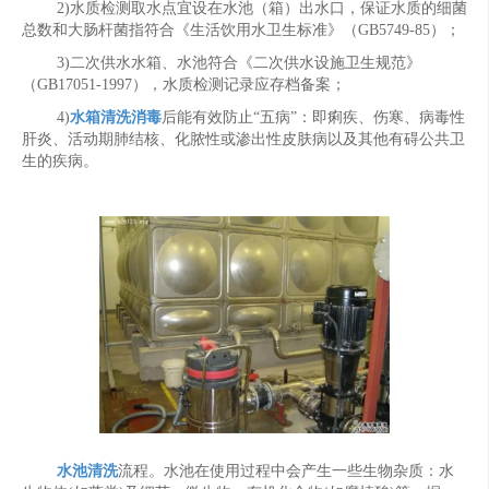
2)水质检测取水点宜设在水池（箱）出水口，保证水质的细菌
总数和大肠杆菌指符合《生活饮用水卫生标准》（GB5749-85）；
3)二次供水水箱、水池符合《二次供水设施卫生规范》
（GB17051-1997），水质检测记录应存档备案；
4)
水箱清洗消毒
后能有效防止“五病”：即痢疾、伤寒、病毒性
肝炎、活动期肺结核、化脓性或渗出性皮肤病以及其他有碍公共卫
生的疾病。
水池清洗
流程。水池在使用过程中会产生一些生物杂质：水