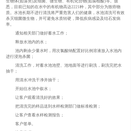
生物体(如藻类)及细菌、微生物、有机化合物(如腐植酸)等。据
悉，目前已知的在水中的有机物高达2221种，其中部分为致癌物
质。水池长期不进行清洗将严重危害人们的健康，水池清洗可有效
杀灭细菌微生物，并可避免水质转硬，降低疾病感染及结石发病
率。
通知相关部门做好蓄水工作；
释放水池内的水；
池内剩余少量水时，用次氯酸纳配置好比例溶液放入水池内
进行浸泡杀菌；
清洗工作，对蓄水池池壁、池地面等进行刷洗，刷洗完把水
抽干；
用清水冲洗干净并抽干；
开始往水池中叙水；
让客户观看清洗好的效果；
把清洗完的样品送到水样检测部门做标准检测；
让客户查看水样检测报告；
客户签单。