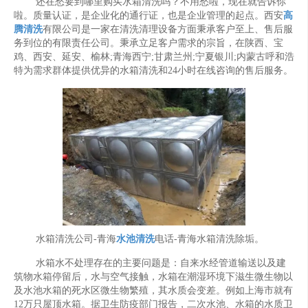
还在愁要到哪里购买水箱清洗吗？不用愁啦，现在就告诉你
啦。质量认证，是企业化的通行证，也是企业管理的起点。西安
高
腾清洗
有限公司是一家在清洗清理设备方面秉承客户至上、售后服
务到位的有限责任公司。秉承立足客户需求的宗旨，在陕西、宝
鸡、西安、延安、榆林;青海西宁;甘肃兰州;宁夏银川;内蒙古呼和浩
特为需求群体提供优异的水箱清洗和24小时在线咨询的售后服务。
水箱清洗公司-青海
水池清洗
电话-青海水箱清洗除垢。
水箱水不处理存在的主要问题是：自来水经管道输送以及建
筑物水箱停留后，水与空气接触，水箱在潮湿环境下滋生微生物以
及水池水箱的死水区微生物繁殖，其水质会变差。例如上海市就有
12万只屋顶水箱。据卫生防疫部门报告，二次水池、水箱的水质卫