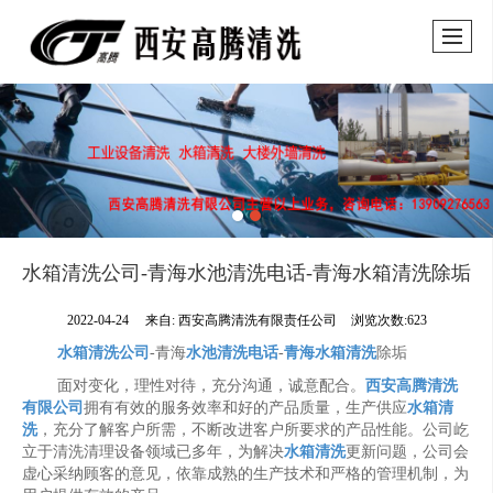
水箱清洗公司-青海水池清洗电话-青海水箱清洗除垢
2022-04-24
来自:
西安高腾清洗有限责任公司
浏览次数:623
水箱清洗公司
-青海
水池清洗电话
-
青海水箱清洗
除垢
面对变化，理性对待，充分沟通，诚意配合。
西安高腾清洗
有限公司
拥有有效的服务效率和好的产品质量，生产供应
水箱清
洗
，充分了解客户所需，不断改进客户所要求的产品性能。公司屹
立于清洗清理设备领域已多年，为解决
水箱清洗
更新问题，公司会
虚心采纳顾客的意见，依靠成熟的生产技术和严格的管理机制，为