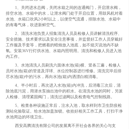
1、关闭进水总阀，关闭水箱之间的连通阀门，开启泄水阀，
排空水池、水箱中的水，让泄水阀门处于开启位置，用鼓风机对着
水池、水箱口吹风2小时以上，以便空气流通，排除水池、水箱中
的有毒气体，吹进新鲜空气。
2、清洗水池负责人招集清洗人员及检修人员讲解清洗程序、
安全措施、技术要求以及安全注意事项，并监督好工作人员穿戴好
工作服及手套等，把燃着的蜡烛放入池底，如不熄灭说池内不缺
氧。安装36V行灯供水池、水箱内照明用。清洗和检修人员进入池
内工作。
3、水池清洗人员刷洗六面体水池(箱)横、竖各三遍，检修人
员对水池(箱)的管道及浮球、水位控制器进行维修。清洗完毕后排
尽水池(箱)中的污水，再向水池(箱)内洒漂白精消毒。
4、半小时后，再次进入水池(箱)内冲洗，后消毒三次后，清
除池底污泥，用潜水泵抽出池中的积水。在清洗水池的同时，另派
人检修、清理紧固阀门，清洗过滤网以及检查电气控制线路。
5、检查各种设施正常后，注水入池，取水样到市卫生防疫检
测站化验取证。给水池加盖加锁。收拾好相关工作工具，打扫干净
水池周边的环境卫生。
西安高腾清洗有限公司的发展离不开社会各界的关心与支